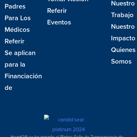
Nuestro
Padres
Referir
Trabajo
Para Los
Eventos
Nuestro
Médicos
Impacto
Referir
Quienes
Se aplican
Somos
para la
Financiación
de
HeartGift se ha ganado el Platino Sello de Transparencia de