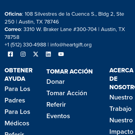
Oficina
: 108 Silvestres de la Cuenca S., Bldg 2, Ste
250 | Austin, TX 78746
Correo
: 3310 W. Braker Lane #300-704 | Austin, TX
78758
+1 (512) 330-4988 |
info@heartgift.org
OBTENER
ACERCA
TOMAR ACCIÓN
AYUDA
DE
Donar
NOSOTR
Para Los
Tomar Acción
Nuestro
Padres
Referir
Trabajo
Para Los
Eventos
Nuestro
Médicos
Impacto
Referir