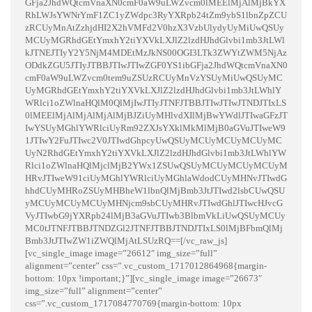
GFja2JhdWQtcmVnaXN0cmF0aW9uLWZvcm0lMEElMjAlMjBkYX
RhLWJsYWNrYmF1ZC1yZWdpc3RyYXRpb24tZm9ybS1lbnZpZCU
zRCUyMnAtZzhjdHI2X2hVMFd2V0hzX3VzbUlydyUyMiUwQSUy
MCUyMGRhdGEtYmxhY2tiYXVkLXJlZ2lzdHJhdGlvbi1mb3JtLWl
kJTNEJTIyY2Y5NjM4MDEtMzJkNS00OGI3LTk3ZWYtZWM5NjAz
ODdkZGU5JTIyJTBBJTIwJTIwZGF0YS1ibGFja2JhdWQtcmVnaXN0
cmF0aW9uLWZvcm0tem9uZSUzRCUyMnVzYSUyMiUwQSUyMC
UyMGRhdGEtYmxhY2tiYXVkLXJlZ2lzdHJhdGlvbi1mb3JtLWhlY
WRlci1oZWlnaHQlM0QlMjIwJTIyJTNFJTBBJTIwJTIwJTNDJTIxLS
0lMEElMjAlMjAlMjAlMjBJZiUyMHlvdXIlMjBwYWdlJTIwaGFzJT
IwYSUyMGhlYWRlciUyRm92ZXJsYXklMkMlMjB0aGVuJTIweW9
1JTIwY2FuJTIwc2V0JTIwdGhpcyUwQSUyMCUyMCUyMCUyMC
UyN2RhdGEtYmxhY2tiYXVkLXJlZ2lzdHJhdGlvbi1mb3JtLWhlYW
Rlci1oZWlnaHQlMjclMjB2YWx1ZSUwQSUyMCUyMCUyMCUyM
HRvJTIweW91ciUyMGhlYWRlciUyMGhlaWdodCUyMHNvJTIwdG
hhdCUyMHRoZSUyMHBheW1lbnQlMjBmb3JtJTIwd2lsbCUwQSU
yMCUyMCUyMCUyMHNjcm9sbCUyMHRvJTIwdGhlJTIwcHJvcG
VyJTIwbG9jYXRpb24lMjB3aGVuJTIwb3BlbmVkLiUwQSUyMCUy
MC0tJTNFJTBBJTNDZGl2JTNFJTBBJTNDJTIxLS0lMjBFbmQlMj
Bmb3JtJTIwZW1iZWQlMjAtLSUzRQ==[/vc_raw_js]
[vc_single_image image=”26612″ img_size=”full”
alignment=”center” css=”.vc_custom_1717012864968{margin-
bottom: 10px !important;}”][vc_single_image image=”26673″
img_size=”full” alignment=”center”
css=”.vc_custom_1717084770769{margin-bottom: 10px