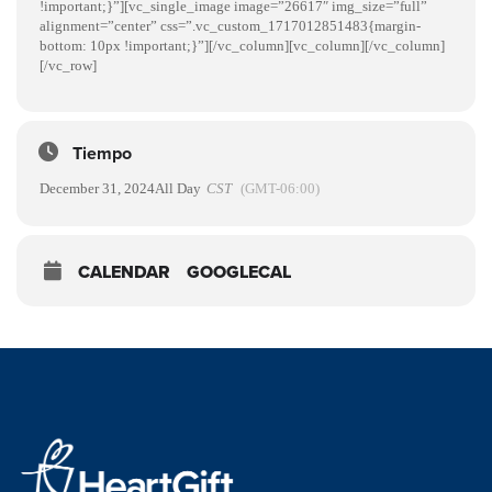
!important;}”][vc_single_image image=”26617″ img_size=”full”
alignment=”center” css=”.vc_custom_1717012851483{margin-
bottom: 10px !important;}”][/vc_column][vc_column][/vc_column]
[/vc_row]
Tiempo
December 31, 2024
All Day
CST
(GMT-06:00)
CALENDAR
GOOGLECAL