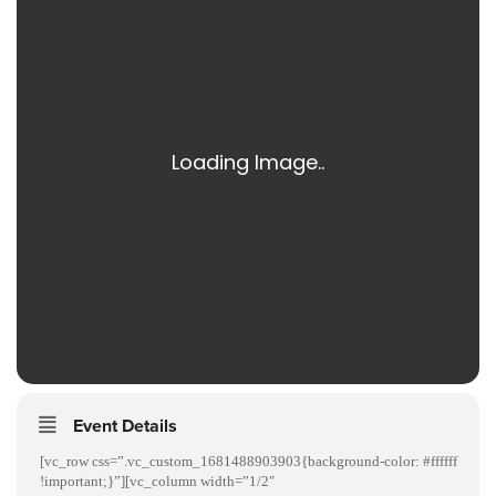
Event Details
[vc_row css=”.vc_custom_1681488903903{background-color: #ffffff
!important;}”][vc_column width=”1/2″