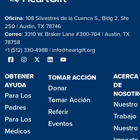
Oficina
: 108 Silvestres de la Cuenca S., Bldg 2, Ste
250 | Austin, TX 78746
Correo
: 3310 W. Braker Lane #300-704 | Austin, TX
78758
+1 (512) 330-4988 |
info@heartgift.org
OBTENER
ACERCA
TOMAR ACCIÓN
AYUDA
DE
Donar
NOSOTR
Para Los
Tomar Acción
Nuestro
Padres
Referir
Trabajo
Para Los
Eventos
Nuestro
Médicos
Impacto