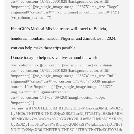
css=”.vc_custom_1679956301828{background-color: #ffffff
!important;}”][vc_single_image image=”26675″ img_size=”large”
alignment=”center” css=””][/vc_column][vc_column width=”1/2″]
[vc_column_text css=””]
HeartGift’s Medical Mission teams will travel to Bolivia,
honduras, mombasa, nairobi, Nigeria, and Zimbabwe in 2024.
you can help make these trips possible.
Donate today to help us save lives around the world.
[/vc_column_text][/vc_column][/vc_row][vc_row][vc_column
css=”.vc_custom_1679956301828{background-color: #ffffff
!important;}”][vc_single_image image=”26674″ img_size=”full”
alignment=”center” css=”.vc_custom_1717084745339{margin-
bottom: 10px !important;}”][vc_single_image image=”26672″
img_size=”full” alignment=”center”
css=”.vc_custom_1717084694269{margin-bottom: -50px
!important;}”]
[vc_raw_js]JTNDJTIxLS0lMjBTdGFydCUyMGZvcm0lMjBlbWJlZC
UyMC0tJTNFJTBBJTNDc2NyaXB0JTIwc3JjJTNEJTIyaHR0cHMlM
0ElMkYlMkZza3kuYmxhY2tiYXVkY2RuLm5ldCUyRnN0YXRpYy
UyRnJlZy1mb3JtLWxvYWRlciUyRjUlMkZtYWluLmpzJTIyJTNFJT
NDJTJGc2NyaXB0JTNFJTBBJTNDZGl2JTBBJTIwJTIwZGF0YS1ib